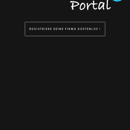
REGISTRIERE DEINE FIRMA KOSTENLOS !
Du möchtest das:
Die Produkte und Dienstleistungen Deiner Firma in einem
Firmenprofil auf unserer Seite vorgestellt werden
Deine Firma in den Suchen ganz oben erscheint
Deine Firma durch direkte Links von unserer Seite