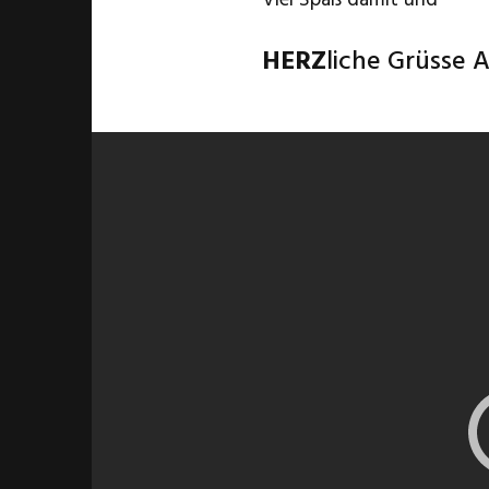
Viel Spaß damit und
HERZ
liche Grüsse 