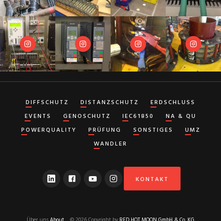
DIFFSCHUTZ
DISTANZSCHUTZ
ERDSCHLUSS
EVENTS
GENOSCHUTZ
IEC61850
NA & QU
POWERQUALITY
PRÜFUNG
SONSTIGES
UMZ
WANDLER
KONTAKT
Über uns
About
© 2026 Copyright by
RED HOT MOON GmbH & Co. KG