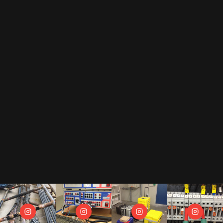
Durch das Abonnement unseres Newsletters erkennst Du unsere
Datenschutzerklärung
an.
Als Gegenleistung für unser E-Book "Der Prüfkoffer" dürfen wir Dir regelmäßige
Newsletter zusenden.
Wir hassen Spam und versprechen Dir, Deine Mail Adresse diskret zu behandeln.