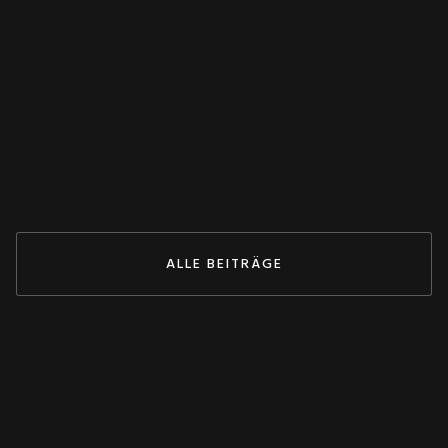
WANDLER
Spannungswandler falsch verschaltet?
Dieser Test rettet deine Anlage! 💥
May 27, 2026
ZUM BEITRAG
ALLE BEITRÄGE