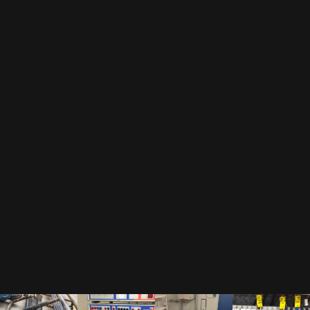
Durch das Abonnement unseres Newsletters erkennst Du unsere
Datenschutzerklärung
an.
Als Gegenleistung für unser E-Book "Der Prüfkoffer" dürfen wir Dir regelmäßige
Newsletter zusenden.
Wir hassen Spam und versprechen Dir, Deine Mail Adresse diskret zu behandeln.