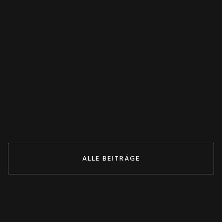
WANDLER
Spannungswandler falsch verschaltet?
Dieser Test rettet deine Anlage! 💥
May 27, 2026
ZUM BEITRAG
ALLE BEITRÄGE