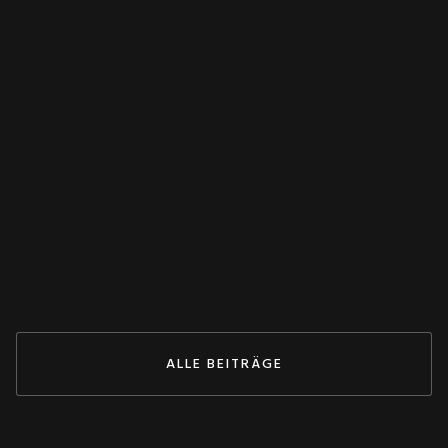
WANDLER
Spannungswandler falsch verschaltet?
Dieser Test rettet deine Anlage! 💥
May 27, 2026
ZUM BEITRAG
ALLE BEITRÄGE