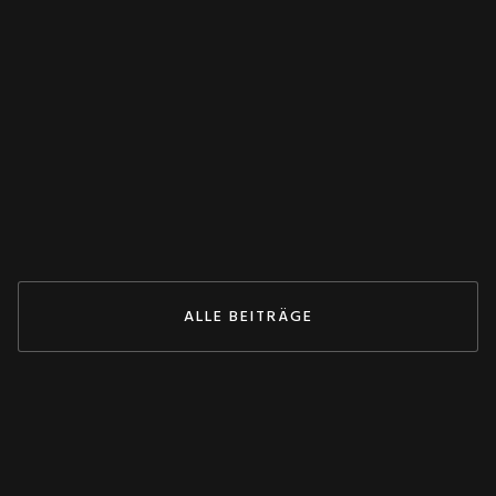
WANDLER
Spannungswandler falsch verschaltet?
Dieser Test rettet deine Anlage! 💥
May 27, 2026
ZUM BEITRAG
ALLE BEITRÄGE