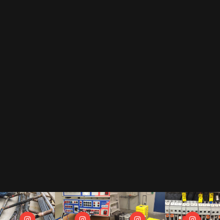
Durch das Abonnement unseres Newsletters erkennst Du unsere
Datenschutzerklärung
an.
Als Gegenleistung für unser E-Book "Der Prüfkoffer" dürfen wir Dir regelmäßige
Newsletter zusenden.
Wir hassen Spam und versprechen Dir, Deine Mail Adresse diskret zu behandeln.