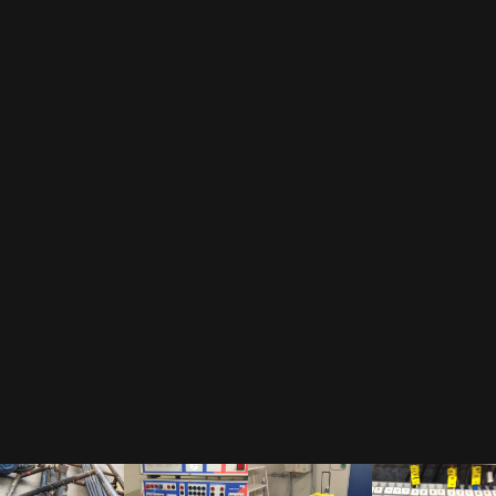
Durch das Abonnement unseres Newsletters erkennst Du unsere
Datenschutzerklärung
an.
Als Gegenleistung für unser E-Book "Der Prüfkoffer" dürfen wir Dir regelmäßige
Newsletter zusenden.
Wir hassen Spam und versprechen Dir, Deine Mail Adresse diskret zu behandeln.