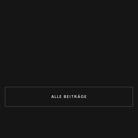
WANDLER
Spannungswandler falsch verschaltet?
Dieser Test rettet deine Anlage! 💥
May 27, 2026
ZUM BEITRAG
ALLE BEITRÄGE