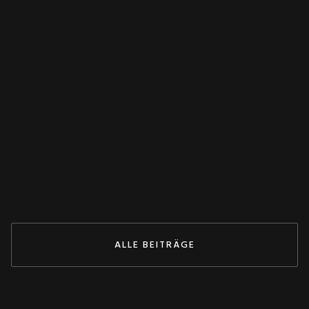
WANDLER
Spannungswandler falsch verschaltet?
Dieser Test rettet deine Anlage! 💥
May 27, 2026
ZUM BEITRAG
ALLE BEITRÄGE