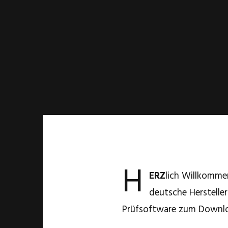
H
ERZ
lich Willkommen
deutsche Herstelle
Prüfsoftware zum Download