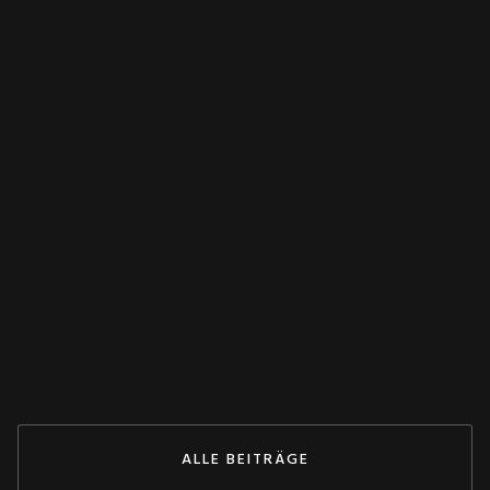
WANDLER
Spannungswandler falsch verschaltet?
Dieser Test rettet deine Anlage! 💥
May 27, 2026
ZUM BEITRAG
ALLE BEITRÄGE