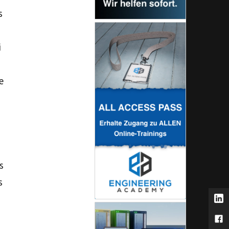
s
i
e
s
s