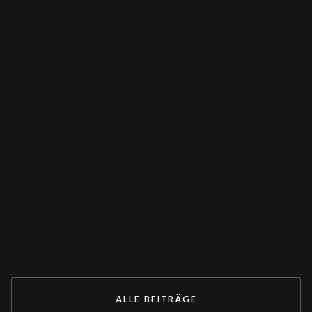
FEATURED
WANDLER
Spannungswandler falsch verschaltet?
Dieser Test rettet deine Anlage! 💥
May 27, 2026
ZUM BEITRAG
ALLE BEITRÄGE