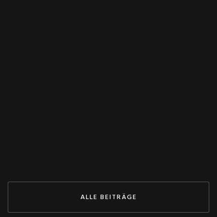
WANDLER
Spannungswandler falsch verschaltet?
Dieser Test rettet deine Anlage! 💥
May 27, 2026
ZUM BEITRAG
ALLE BEITRÄGE