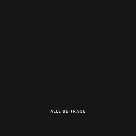
WANDLER
Spannungswandler falsch verschaltet?
Dieser Test rettet deine Anlage! 💥
May 27, 2026
ZUM BEITRAG
ALLE BEITRÄGE