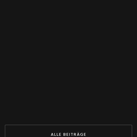
FEATURED
WANDLER
Spannungswandler falsch verschaltet?
Dieser Test rettet deine Anlage! 💥
May 27, 2026
ZUM BEITRAG
ALLE BEITRÄGE